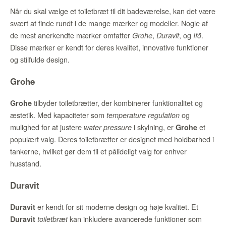
Når du skal vælge et toiletbræt til dit badeværelse, kan det være
svært at finde rundt i de mange mærker og modeller. Nogle af
de mest anerkendte mærker omfatter
,
, og
.
Grohe
Duravit
Ifö
Disse mærker er kendt for deres kvalitet, innovative funktioner
og stilfulde design.
Grohe
tilbyder toiletbrætter, der kombinerer funktionalitet og
Grohe
æstetik. Med kapaciteter som
og
temperature regulation
mulighed for at justere
i skylning, er
et
water pressure
Grohe
populært valg. Deres toiletbrætter er designet med holdbarhed i
tankerne, hvilket gør dem til et pålideligt valg for enhver
husstand.
Duravit
er kendt for sit moderne design og høje kvalitet. Et
Duravit
kan inkludere avancerede funktioner som
Duravit
toiletbræt