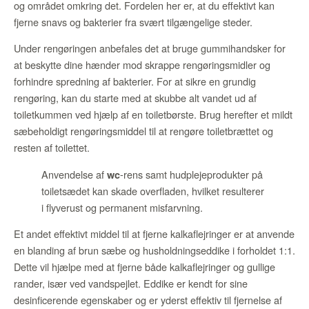
og området omkring det. Fordelen her er, at du effektivt kan
fjerne snavs og bakterier fra svært tilgængelige steder.
Under rengøringen anbefales det at bruge gummihandsker for
at beskytte dine hænder mod skrappe rengøringsmidler og
forhindre spredning af bakterier. For at sikre en grundig
rengøring, kan du starte med at skubbe alt vandet ud af
toiletkummen ved hjælp af en toiletbørste. Brug herefter et mildt
sæbeholdigt rengøringsmiddel til at rengøre toiletbrættet og
resten af toilettet.
Anvendelse af
-rens samt hudplejeprodukter på
wc
toiletsædet kan skade overfladen, hvilket resulterer
i flyverust og permanent misfarvning.
Et andet effektivt middel til at fjerne kalkaflejringer er at anvende
en blanding af brun sæbe og husholdningseddike i forholdet 1:1.
Dette vil hjælpe med at fjerne både kalkaflejringer og gullige
rander, især ved vandspejlet. Eddike er kendt for sine
desinficerende egenskaber og er yderst effektiv til fjernelse af