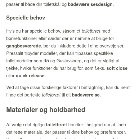
passer til både din toiletskål og
.
badeværelsesdesign
Specielle behov
Hvis du har specielle behov, såsom et
med
toiletbræt
børnefunktioner eller sæder der er nemme at bruge for
, bør du inkludere dette i dine overvejelser.
gangbesværede
Pressalit tilbyder modeller, der kan tilpasses specifikke
toiletmodeller som
og Gustavsberg, og det er vigtigt at
Ifö
tjekke, hvilke funktioner du har brug for, som f.eks.
soft close
eller
.
quick release
Ved at tage disse forskellige faktorer i betragtning, kan du nemt
finde det perfekte
til dit
.
toiletbræt
badeværelse
Materialer og holdbarhed
At vælge det rigtige
handler i høj grad om at finde
toiletbræt
det rette materiale, der passer til dine behov og præferencer.