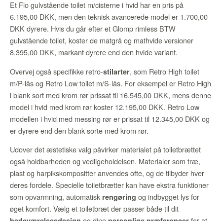
Et Flo gulvstående toilet m/cisterne i hvid har en pris på
6.195,00 DKK, men den teknisk avancerede model er 1.700,00
DKK dyrere. Hvis du går efter et Glomp rimless BTW
gulvstående toilet, koster de matgrå og mathvide versioner
8.395,00 DKK, markant dyrere end den hvide variant.
Overvej også specifikke retro-
, som Retro High toilet
stilarter
m/P-lås og Retro Low toilet m/S-lås. For eksempel er Retro High
i blank sort med krom rør prissat til 16.545,00 DKK, mens denne
model i hvid med krom rør koster 12.195,00 DKK. Retro Low
modellen i hvid med messing rør er prissat til 12.345,00 DKK og
er dyrere end den blank sorte med krom rør.
Udover det æstetiske valg påvirker materialet på toiletbrættet
også holdbarheden og vedligeholdelsen. Materialer som træ,
plast og harpikskompositter anvendes ofte, og de tilbyder hver
deres fordele. Specielle toiletbrætter kan have ekstra funktioner
som opvarmning, automatisk
og indbygget lys for
rengøring
øget komfort. Vælg et toiletbræt der passer både til dit
og dine
for at
badeværelsesdesign
personlige præferencer