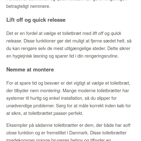
betragteligt nemmere.
Lift off og quick release
Det er en fordel at vælge et toiletbræt med
og
lift off
quick
. Disse funktioner gør det muligt at fjerne sædet helt, så
release
du kan rengøre selv de mest utilgængelige steder. Dette sikrer
en hygiejnisk løsning og sparer tid i din rengøringsrutine.
Nemme at montere
For at spare tid og besvær er det vigtigt at vælge et toiletbræt,
der tilbyder
. Mange moderne toiletbrætter har
nem montering
systemer til hurtig og enkel installation, så du slipper for
unødvendige problemer. Sørg for at måle korrekt inden køb for
at sikre, at toiletbrættet passer perfekt.
Eksempler på sådanne toiletbrætter er dem, der både har
soft
funktion og er fremstillet i Danmark. Disse toiletbrætter
close
imødekommer mange brugeres behov og tilbyder en