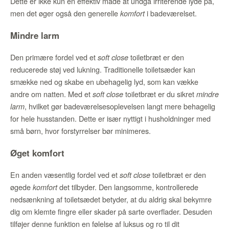
Dette er ikke kun en effektiv måde at undgå irriterende lyde på,
men det øger også den generelle
i badeværelset.
komfort
Mindre larm
Den primære fordel ved et
toiletbræt er den
soft close
reducerede støj ved lukning. Traditionelle toiletsæder kan
smække ned og skabe en ubehagelig lyd, som kan vække
andre om natten. Med et
toiletbræt er du sikret
soft close
mindre
, hvilket gør badeværelsesoplevelsen langt mere behagelig
larm
for hele husstanden. Dette er især nyttigt i husholdninger med
små børn, hvor forstyrrelser bør minimeres.
Øget komfort
En anden væsentlig fordel ved et
toiletbræt er den
soft close
øgede
det tilbyder. Den langsomme, kontrollerede
komfort
nedsænkning af toiletsædet betyder, at du aldrig skal bekymre
dig om klemte fingre eller skader på sarte overflader. Desuden
tilføjer denne funktion en følelse af luksus og ro til dit