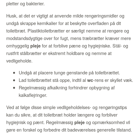
pletter og bakterier.
Husk, at det er vigtigt at anvende milde rengøringsmidler og
undgå skrappe kemikalier for at beskytte overfladen på dit
toiletbræt. Plastiktoiletbrætter er særligt nemme at rengøre og
modstandsdygtige over for fugt, mens træbrætter kræver mere
omhyggelig
for at forblive pæne og hygiejniske. Stål- og
pleje
rustfrit stålbrætter er ekstremt holdbare og nemme at
vedligeholde.
Undgå at placere tunge genstande på toiletbrættet.
Lad toiletbrættet stå oppe, indtil al
-rens er skyllet væk.
wc
Regelmæssig afkalkning forhindrer opbygning af
kalkaflejringer.
Ved at følge disse simple vedligeholdelses- og rengøringstips
kan du sikre, at dit toiletbræt holder længere og forbliver
hygiejnisk og pænt. Regelmæssig
og opmærksomhed vil
pleje
gøre en forskel og forbedre dit badeværelses generelle tilstand.