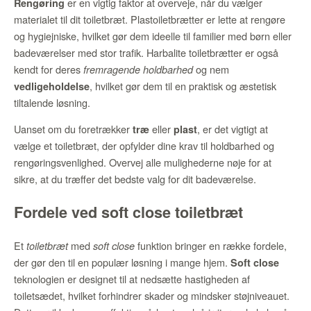
er en vigtig faktor at overveje, når du vælger
Rengøring
materialet til dit toiletbræt. Plastoiletbrætter er lette at rengøre
og hygiejniske, hvilket gør dem ideelle til familier med børn eller
badeværelser med stor trafik. Harbalite toiletbrætter er også
kendt for deres
og nem
fremragende holdbarhed
, hvilket gør dem til en praktisk og æstetisk
vedligeholdelse
tiltalende løsning.
Uanset om du foretrækker
eller
, er det vigtigt at
træ
plast
vælge et toiletbræt, der opfylder dine krav til holdbarhed og
rengøringsvenlighed. Overvej alle mulighederne nøje for at
sikre, at du træffer det bedste valg for dit badeværelse.
Fordele ved soft close toiletbræt
Et
med
funktion bringer en række fordele,
toiletbræt
soft close
der gør den til en populær løsning i mange hjem.
Soft close
teknologien er designet til at nedsætte hastigheden af
toiletsædet, hvilket forhindrer skader og mindsker støjniveauet.