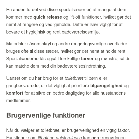
En anden fordel ved disse specialsæder er, at mange af dem
kommer med
og lift-off funktioner, hvilket gør det
quick release
nemt at rengøre og vedligeholde. Dette er især vigtigt for at
bevare et hygiejnisk og rent badeværelsesmiljø.
Materialer såsom akryl og andre rengøringsvenlige overflader
bruges ofte til disse sæder, hvilket gør det nemt at holde rent.
Specialsæderne fås også i forskellige
og mønstre, så du
farver
kan matche dem med din badeværelsesindretning.
Uanset om du har brug for et
til børn eller
toiletbræt
gangbesværede, er det vigtigt at prioritere
og
tilgængelighed
for at sikre en bedre dagligdag for alle husstandens
komfort
medlemmer.
Brugervenlige funktioner
Når du vælger et toiletbræt, er brugervenlighed en vigtig faktor.
Funktioner som
og
kan gøre rengøringen
lift off
quick release