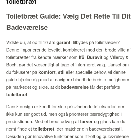
toiletbræt
Toiletbræt Guide: Vælg Det Rette Til Dit
Badeværelse
Vidste du, at op til 10 års
tilbydes på toiletsæder?
garanti
Denne imponerende levetid, kombineret med den brede vifte af
toiletbrætter fra kendte mærker som
,
og Villeroy &
Ifö
Duravit
Boch, gør det væsentligt at tage et informeret valg. Uanset om
du fokuserer på
,
eller specielle behov, vil denne
komfort
stil
guide hjælpe dig med at navigere blandt de bedste muligheder
på markedet og sikre, at dit
får det perfekte
badeværelse
.
toiletbræt
Dansk design er kendt for sine prisvindende toiletsæder, der
ikke kun ser godt ud, men også prioriterer bæredygtighed i
produktionen. Med et bredt udvalg af
og glans kan du
farver
nemt finde et
, der matcher din badeværelsesstil.
toiletbræt
Desuden gør innovative funktioner som lift-off og quick-release