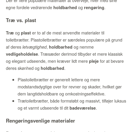
Der er flere populære materialer at overveje, hver med sine
egne fordele vedrørende
og
.
holdbarhed
rengøring
Træ vs. plast
og
er to af de mest anvendte materialer til
Træ
plast
toiletbrætter. Plastoiletbrætter er særdeles populære på grund
af deres
,
og nemme
letvægtighed
holdbarhed
. Træsæder derimod tilbyder et mere klassisk
vedligeholdelse
og elegant udseende, men kræver lidt mere
for at bevare
pleje
deres skønhed og
.
holdbarhed
Plastoiletbrætter er generelt lettere og mere
modstandsdygtige over for revner og skader, hvilket gør
dem langtidsholdbare og omkostningseffektive.
Trætoiletbrætter, både formstøbt og massivt, tilføjer luksus
og et varmt udseende til dit
.
badeværelse
Rengøringsvenlige materialer