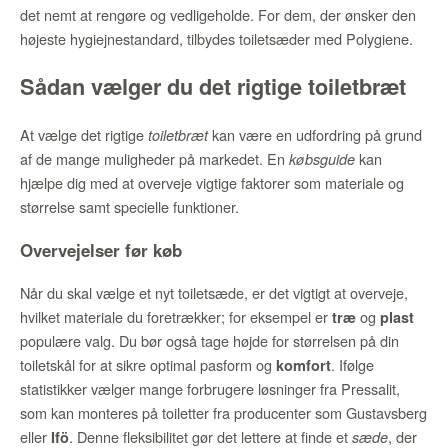
det nemt at rengøre og vedligeholde. For dem, der ønsker den
højeste hygiejnestandard, tilbydes toiletsæder med Polygiene.
Sådan vælger du det rigtige toiletbræt
At vælge det rigtige
kan være en udfordring på grund
toiletbræt
af de mange muligheder på markedet. En
kan
købsguide
hjælpe dig med at overveje vigtige faktorer som materiale og
størrelse samt specielle funktioner.
Overvejelser før køb
Når du skal vælge et nyt toiletsæde, er det vigtigt at overveje,
hvilket materiale du foretrækker; for eksempel er
og
træ
plast
populære valg. Du bør også tage højde for størrelsen på din
toiletskål for at sikre optimal pasform og
. Ifølge
komfort
statistikker vælger mange forbrugere løsninger fra Pressalit,
som kan monteres på toiletter fra producenter som Gustavsberg
eller
. Denne fleksibilitet gør det lettere at finde et
, der
Ifö
sæde