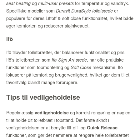
og
for temperatur og vandtryk.
seat heating
multi-user presets
Specifikke modeller som
er
Duravit DuraStyle toiletsæde
populære for deres Liftoff & soft close funktionalitet, hvilket både
øger komforten og reducerer støjniveauet.
Ifö
Ifö tilbyder toiletbrætter, der balancerer funktionalitet og pris.
Ifö's toiletbrætter, som
, har ofte praktiske
Ifø Sign Art sæde
funktioner som topmontering og
mekanisme. Ifö
Soft Close
fokuserer på komfort og brugervenlighed, hvilket gør dem til et
favoritvalg blandt mange forbrugere.
Tips til vedligeholdelse
Regelmæssig
og korrekt rengøring er nøglen
vedligeholdelse
til at holde dit toiletbræt i topstand. Det første skridt i
vedligeholdelsen er at benytte lift-off- og
-
Quick Release
funktioner, som gør det nemmere at rengøre hele toiletbrættet